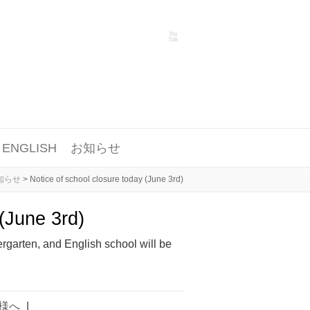
ENGLISH
お知らせ
知らせ
>
Notice of school closure today (June 3rd)
 (June 3rd)
ergarten, and English school will be
様へ
|