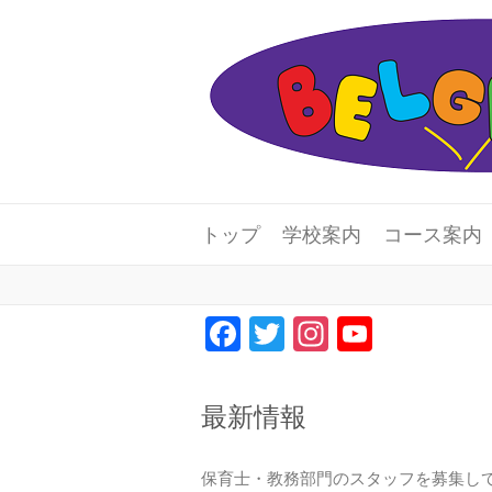
トップ
学校案内
コース案内
F
T
In
Y
a
wi
st
o
c
tt
a
u
最新情報
e
er
gr
T
b
a
u
保育士・教務部門のスタッフを募集し