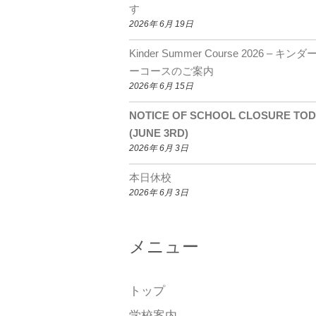
o
m
b
す
2026年 6月 19日
o
e
k
C
Kinder Summer Course 2026 – キン
ーコースのご案内
h
2026年 6月 15日
a
NOTICE OF SCHOOL CLOSURE TO
n
(JUNE 3RD)
n
2026年 6月 3日
el
本日休校
2026年 6月 3日
メニュー
トップ
学校案内