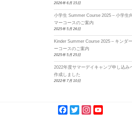
2026年 6月 15日
小学生 Summer Course 2025 – 小学
マーコースのご案内
2025年 5月 26日
Kinder Summer Course 2025 – キン
ーコースのご案内
2025年 5月 25日
2022年度サマーデイキャンプ申し込み
作成しました
2022年 7月 10日
F
T
In
Y
a
wi
st
o
c
tt
a
u