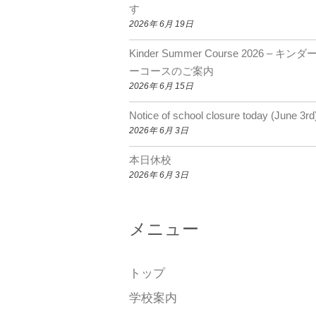
o
m
b
す
2026年 6月 19日
o
e
k
C
Kinder Summer Course 2026 – キン
ーコースのご案内
h
2026年 6月 15日
a
Notice of school closure today (June 3rd
n
2026年 6月 3日
n
本日休校
el
2026年 6月 3日
メニュー
トップ
学校案内