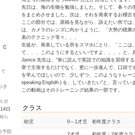
先日は、海の生物を勉強しました。そして、各々の
をまとめさせました。次は、それを発表するお稽古
ここの部分では、原稿を見ながら、訴えたい所では
は、カメラのレンズに向かうように、「大勢の聴衆
表のテクニック等々、、、
Ｓｃ
生徒が、発表している所をスマホにとり、「ここは
て、、、このようにするといいですよ、、、」と、
Janice 先生は、”単に読んで英語での知識を習得
章で主張するだけでなく、更に一歩進んで、口頭で
して
を学んでほしいので、少しずつ、このようなトレーニング (Buil
speaking Englidh ) を、していきたい”と、言って
つき
この動画はそのトレーニング結果の一部です。
スポ
クラス
月14日
お知ら
幼児
0～1才児
初年度クラス
染予防
2才児
初年度・2年度クラ