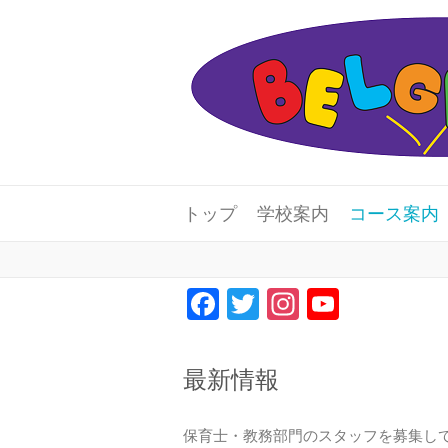
トップ
学校案内
コース案内
F
T
In
Y
a
wi
st
o
c
tt
a
u
最新情報
e
er
gr
T
b
a
u
保育士・教務部門のスタッフを募集し