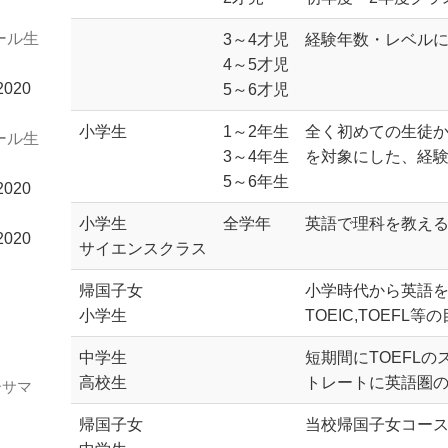
ール生
3～4才児
経験年数・レベル
4～5才児
2020
5～6才児
小学生
1～2年生
全く初めての生徒か
ール生
3～4年生
を対象にした、経
5～6年生
2020
小学生
全学年
英語で理科を教え
2020
サイエンスクラス
帰国子女
小学時代から英語
小学生
TOEIC,TOEF
中学生
短期間にTOEFL
高校生
トレートに英語圏の
ダーサマ
帰国子女
当校帰国子女コー